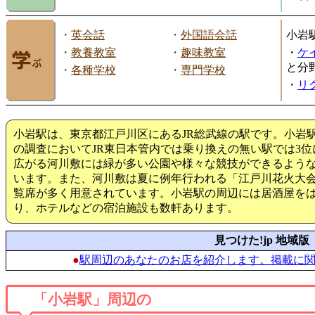
・
英会話
・
外国語会話
小岩
・
教養教室
・
趣味教室
・
ケ
と分
・
各種学校
・
専門学校
・
リ
小岩駅は、東京都江戸川区にあるJR総武線の駅です。小岩駅
の調査においてJR東日本管内では乗り換えの無い駅では3
広がる河川敷には緑が多い公園や様々な競技ができるよう
います。また、河川敷は夏に例年行われる「江戸川花火大
覧席が多く用意されています。小岩駅の周辺には居酒屋を
り、ホテルなどの宿泊施設も数軒あります。
見つけた!jp 地域版
●
駅周辺のあなたのお店を紹介します。掲載に
「小岩駅」周辺の