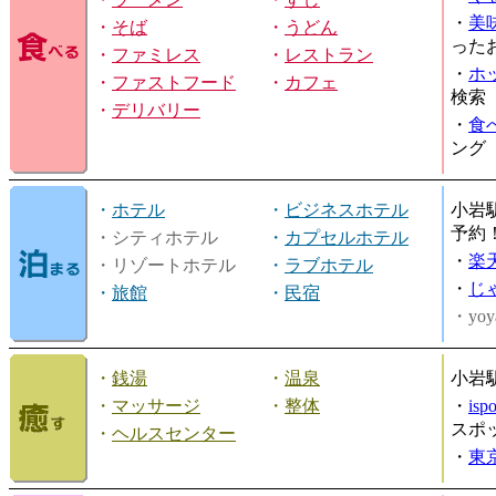
・
美
・
そば
・
うどん
った
・
ファミレス
・
レストラン
・
ホ
・
ファストフード
・
カフェ
検索
・
デリバリー
・
食
ング
・
ホテル
・
ビジネスホテル
小岩
予約
・シティホテル
・
カプセルホテル
・
楽
・リゾートホテル
・
ラブホテル
・
じ
・
旅館
・
民宿
・yoy
・
銭湯
・
温泉
小岩
・
マッサージ
・
整体
・
is
スポ
・
ヘルスセンター
・
東