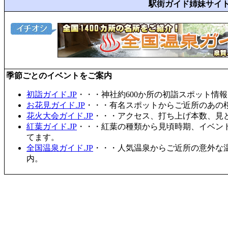
駅街ガイド姉妹サイ
季節ごとのイベントをご案内
初詣ガイド.JP
・・・神社約600か所の初詣スポット情
お花見ガイド.JP
・・・有名スポットからご近所のあの桜
花火大会ガイド.JP
・・・アクセス、打ち上げ本数、見
紅葉ガイド.JP
・・・紅葉の種類から見頃時期、イベン
てます。
全国温泉ガイド.JP
・・・人気温泉からご近所の意外な
内。