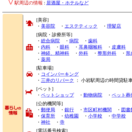
駅周辺の情報
:
居酒屋・ホテルなど
[美容]
・
美容院
・
エステティック
・
理髪店
[病院・診療所等]
・
総合病院
・
病院
・
歯科
・
内科
・
眼科
・
耳鼻咽喉科
・
皮膚科
・
神経、精神科
・
外科
・
整形外科
・
形
・
薬局
[駐車場]
・
コインパーキング
・
三井のリパーク
： 小岩駅周辺の時間貸駐
[ペット]
・
ペットショップ
・
動物病院
・
ペット葬
[公的機関等]
・
郵便局
・
銀行
・
市区町村機関
・
図書
・
保育所
・
幼稚園
・
小学校
・
中学校
・
神社
・
寺
[電話番号検索]