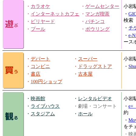
・
カラオケ
・
ゲームセンター
小岩
・
インターネットカフェ
・
マンガ喫茶
・
GI
検索
・
ビリヤード
・
パチンコ
・
チ
・
プール
・
ボウリング
・
e-
ース
・
デパート
・
スーパー
小岩
・
コンビニ
・
ドラッグストア
・
Shu
・
書店
・
古本屋
・
100円ショップ
・
映画館
・
レンタルビデオ
小岩
・
ライブハウス
・劇場・コンサート
・
e
約
・
スタジアム
・
ホール
・
Mov
をチ
・映画