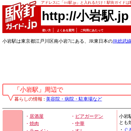
アドレスに「○○駅.jp」と入れるだけ！駅街ガイド
http://小岩駅.jp
｜
｜
使い方
よくある質問
ご利用にあたって
小岩駅は東京都江戸川区南小岩7にある、JR東日本の
JR総武
「小岩駅」周辺で
暮らしの情報
:
美容院・病院・駐車場など
・
居酒屋
・
ビアガーデン
小岩
とも
・
焼肉
・
中華
・
ぐ
・
ラーメン
・
すし